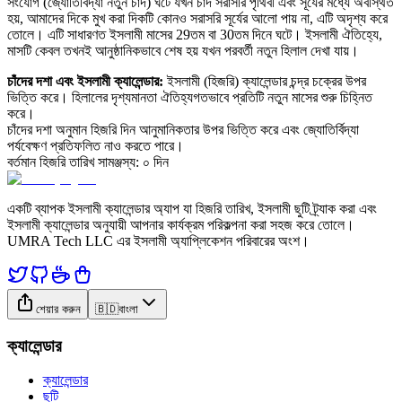
সংযোগ (জ্যোতির্বিদ্যা নতুন চাঁদ) ঘটে যখন চাঁদ সরাসরি পৃথিবী এবং সূর্যের মধ্যে অবস্থিত
হয়, আমাদের দিকে মুখ করা দিকটি কোনও সরাসরি সূর্যের আলো পায় না, এটি অদৃশ্য করে
তোলে। এটি সাধারণত ইসলামী মাসের 29তম বা 30তম দিনে ঘটে। ইসলামী ঐতিহ্যে,
মাসটি কেবল তখনই আনুষ্ঠানিকভাবে শেষ হয় যখন পরবর্তী নতুন হিলাল দেখা যায়।
চাঁদের দশা এবং ইসলামী ক্যালেন্ডার
:
ইসলামী (হিজরি) ক্যালেন্ডার চন্দ্র চক্রের উপর
ভিত্তি করে। হিলালের দৃশ্যমানতা ঐতিহ্যগতভাবে প্রতিটি নতুন মাসের শুরু চিহ্নিত
করে।
চাঁদের দশা অনুমান হিজরি দিন আনুমানিকতার উপর ভিত্তি করে এবং জ্যোতির্বিদ্যা
পর্যবেক্ষণ প্রতিফলিত নাও করতে পারে।
বর্তমান হিজরি তারিখ সামঞ্জস্য
:
০
দিন
একটি ব্যাপক ইসলামী ক্যালেন্ডার অ্যাপ যা হিজরি তারিখ, ইসলামী ছুটি ট্র্যাক করা এবং
ইসলামী ক্যালেন্ডার অনুযায়ী আপনার কার্যক্রম পরিকল্পনা করা সহজ করে তোলে।
UMRA Tech LLC এর ইসলামী অ্যাপ্লিকেশন পরিবারের অংশ।
শেয়ার করুন
🇧🇩
বাংলা
ক্যালেন্ডার
ক্যালেন্ডার
ছুটি