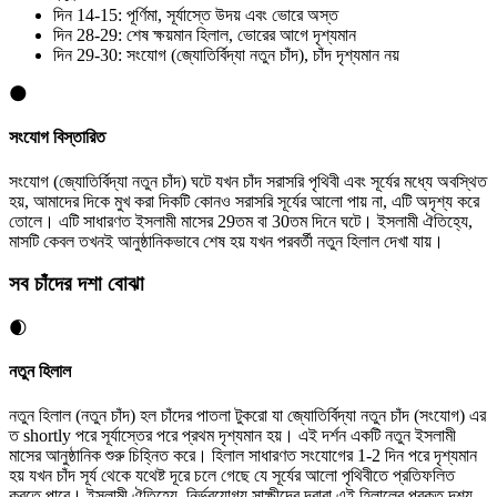
দিন 14-15: পূর্ণিমা, সূর্যাস্তে উদয় এবং ভোরে অস্ত
দিন 28-29: শেষ ক্ষয়মান হিলাল, ভোরের আগে দৃশ্যমান
দিন 29-30: সংযোগ (জ্যোতির্বিদ্যা নতুন চাঁদ), চাঁদ দৃশ্যমান নয়
🌑
সংযোগ
বিস্তারিত
সংযোগ (জ্যোতির্বিদ্যা নতুন চাঁদ) ঘটে যখন চাঁদ সরাসরি পৃথিবী এবং সূর্যের মধ্যে অবস্থিত
হয়, আমাদের দিকে মুখ করা দিকটি কোনও সরাসরি সূর্যের আলো পায় না, এটি অদৃশ্য করে
তোলে। এটি সাধারণত ইসলামী মাসের 29তম বা 30তম দিনে ঘটে। ইসলামী ঐতিহ্যে,
মাসটি কেবল তখনই আনুষ্ঠানিকভাবে শেষ হয় যখন পরবর্তী নতুন হিলাল দেখা যায়।
সব চাঁদের দশা বোঝা
🌒
নতুন হিলাল
নতুন হিলাল (নতুন চাঁদ) হল চাঁদের পাতলা টুকরো যা জ্যোতির্বিদ্যা নতুন চাঁদ (সংযোগ) এর
ত shortly পরে সূর্যাস্তের পরে প্রথম দৃশ্যমান হয়। এই দর্শন একটি নতুন ইসলামী
মাসের আনুষ্ঠানিক শুরু চিহ্নিত করে। হিলাল সাধারণত সংযোগের 1-2 দিন পরে দৃশ্যমান
হয় যখন চাঁদ সূর্য থেকে যথেষ্ট দূরে চলে গেছে যে সূর্যের আলো পৃথিবীতে প্রতিফলিত
করতে পারে। ইসলামী ঐতিহ্যে, নির্ভরযোগ্য সাক্ষীদের দ্বারা এই হিলালের প্রকৃত দৃশ্য