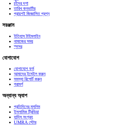
চাঁদের দশা
তারিখ কনভার্টার
প্রায়শই জিজ্ঞাসিত প্রশ্ন
সরঞ্জাম
ইতিহাস টাইমলাইন
নামাজের সময়
স্পন্সর
যোগাযোগ
যোগাযোগ ফর্ম
আমাদের ইমেইল করুন
সমস্যা রিপোর্ট করুন
পরামর্শ
অন্যান্য অ্যাপ
প্রতিদিনের মুসলিম
ইসলামিক ট্রিভিয়া
হাদিস সংগ্রহ
UMRA স্টোর