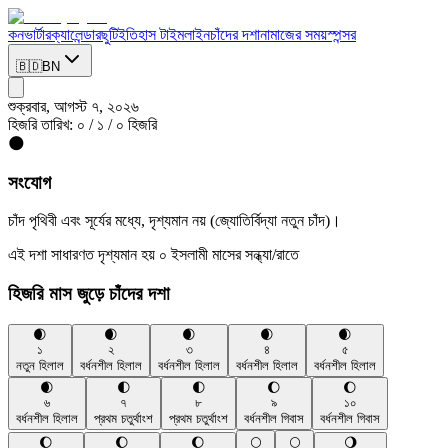
কনভার্টার
ক্যালেন্ডার
ছুটি
ইতিহাস টাইমলাইন
চাঁদের দশা
নামাজের সময়
স্পন্সর
🇧🇩
BN
শুক্রবার, আগস্ট ৭, ২০২৬
হিজরি তারিখ
:
০
/
১
/
০
হিজরি
🌑
সংযোগ
চাঁদ পৃথিবী এবং সূর্যের মধ্যে, দৃশ্যমান নয় (জ্যোতির্বিদ্যা নতুন চাঁদ)।
এই দশা সাধারণত দৃশ্যমান হয়
০
ইসলামী মাসের সন্ধ্যা/রাতে
হিজরি মাস জুড়ে চাঁদের দশা
🌒
🌒
🌒
🌒
🌒
১
২
৩
৪
৫
নতুন হিলাল
বর্ধনশীল হিলাল
বর্ধনশীল হিলাল
বর্ধনশীল হিলাল
বর্ধনশীল হিলাল
🌒
🌓
🌓
🌔
🌔
৬
৭
৮
৯
১০
বর্ধনশীল হিলাল
প্রথম চতুর্থাংশ
প্রথম চতুর্থাংশ
বর্ধনশীল গিবাস
বর্ধনশীল গিবাস
🌔
🌔
🌔
🌕
🌕
🌖