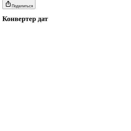
Поделиться
Конвертер дат
Источник
од
есяц
ень
Результат