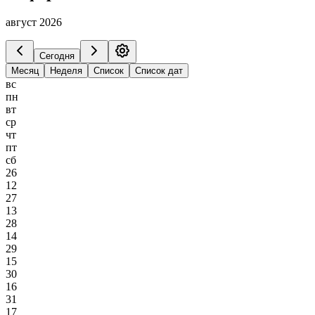
август 2026
Сегодня
Месяц
Неделя
Список
Список дат
вс
пн
вт
ср
чт
пт
сб
26
12
27
13
28
14
29
15
30
16
31
17