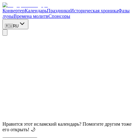
Конвертер
Календарь
Праздники
Историческая хроника
Фазы
луны
Времена молитв
Спонсоры
🇷🇺
RU
Загрузка...
Нравится этот исламский календарь? Помогите другим тоже
его открыть! 🌙