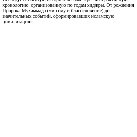
хронологию, организованную по годам хиджры. От рождения
Пророка Мухаммада (мир ему и благословение) до
значительных событий, сформировавших исламскую
цивилизацию.
Диапазон годов хиджры
к
Применить
Темы
Сира
Халифат
Исламские науки
Исламские империи
Битвы
Показаны годы
-53
к
1446
Хронология исламской истории
(
-53
к
1446
)
Прокрутите горизонтально для навигации по годам