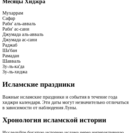
Месяцы Хиджра
Мухаррам
Сафар
Раби' аль-авваль
Раби' ас-сани
Джумада аль-авваль
Джумада ас-сани
Раджаб
Ша'бан
Рамадан
Шавваль
Зу-ль-ка'да
Зу-ль-хиджа
Исламские праздники
Важные исламские праздники и события в течение года
хиджри календаря. Эти даты могут незначительно отличаться
в зависимости от наблюдения Луны.
Хронология исламской истории
Исследуйте богатую историю ислама через интерактивную