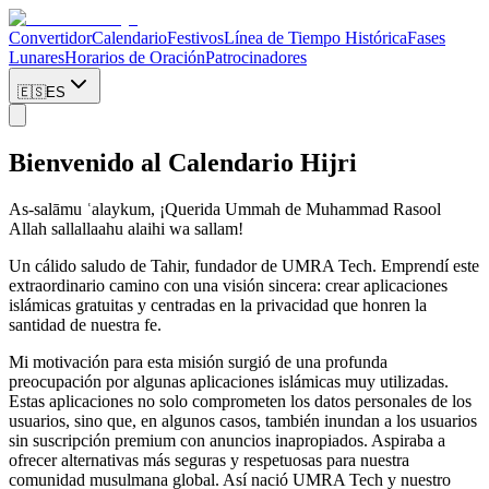
Convertidor
Calendario
Festivos
Línea de Tiempo Histórica
Fases
Lunares
Horarios de Oración
Patrocinadores
🇪🇸
ES
Bienvenido al Calendario Hijri
As-salāmu ʿalaykum, ¡Querida Ummah de Muhammad Rasool
Allah sallallaahu alaihi wa sallam!
Un cálido saludo de Tahir, fundador de UMRA Tech. Emprendí este
extraordinario camino con una visión sincera: crear aplicaciones
islámicas gratuitas y centradas en la privacidad que honren la
santidad de nuestra fe.
Mi motivación para esta misión surgió de una profunda
preocupación por algunas aplicaciones islámicas muy utilizadas.
Estas aplicaciones no solo comprometen los datos personales de los
usuarios, sino que, en algunos casos, también inundan a los usuarios
sin suscripción premium con anuncios inapropiados. Aspiraba a
ofrecer alternativas más seguras y respetuosas para nuestra
comunidad musulmana global. Así nació UMRA Tech y nuestro