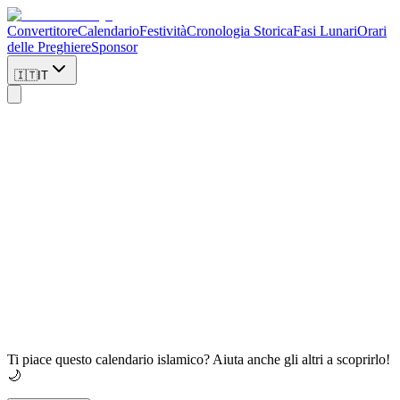
Convertitore
Calendario
Festività
Cronologia Storica
Fasi Lunari
Orari
delle Preghiere
Sponsor
🇮🇹
IT
Caricamento...
Ti piace questo calendario islamico? Aiuta anche gli altri a scoprirlo!
🌙