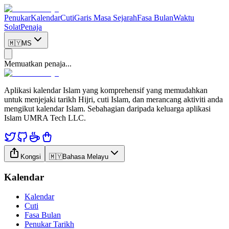
Penukar
Kalendar
Cuti
Garis Masa Sejarah
Fasa Bulan
Waktu
Solat
Penaja
🇲🇾
MS
Memuatkan penaja...
Aplikasi kalendar Islam yang komprehensif yang memudahkan
untuk menjejaki tarikh Hijri, cuti Islam, dan merancang aktiviti anda
mengikut kalendar Islam. Sebahagian daripada keluarga aplikasi
Islam UMRA Tech LLC.
Kongsi
🇲🇾
Bahasa Melayu
Kalendar
Kalendar
Cuti
Fasa Bulan
Penukar Tarikh