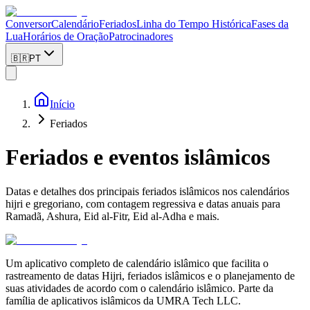
Conversor
Calendário
Feriados
Linha do Tempo Histórica
Fases da
Lua
Horários de Oração
Patrocinadores
🇧🇷
PT
Início
Feriados
Feriados e eventos islâmicos
Datas e detalhes dos principais feriados islâmicos nos calendários
hijri e gregoriano, com contagem regressiva e datas anuais para
Ramadã, Ashura, Eid al-Fitr, Eid al-Adha e mais.
Um aplicativo completo de calendário islâmico que facilita o
rastreamento de datas Hijri, feriados islâmicos e o planejamento de
suas atividades de acordo com o calendário islâmico. Parte da
família de aplicativos islâmicos da UMRA Tech LLC.